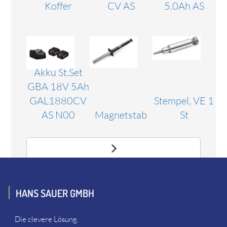
Koffer
CV AS
5.0Ah AS
Akku St.Set
GBA 18V 5Ah
GAL1880CV
Stempel, VE 1
AS N00
Magnetstab
St
HANS SAUER GMBH
Die clevere Lösung.