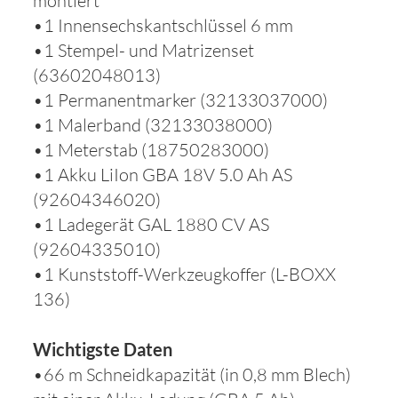
montiert
•1 Innensechskantschlüssel 6 mm
•1 Stempel- und Matrizenset
(63602048013)
•1 Permanentmarker (32133037000)
•1 Malerband (32133038000)
•1 Meterstab (18750283000)
•1 Akku LiIon GBA 18V 5.0 Ah AS
(92604346020)
•1 Ladegerät GAL 1880 CV AS
(92604335010)
•1 Kunststoff-Werkzeugkoffer (L-BOXX
136)
Wichtigste Daten
•66 m Schneidkapazität (in 0,8 mm Blech)