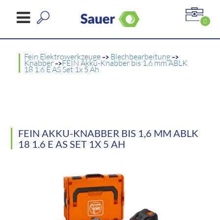
0
Fein Elektrowerkzeuge
->
Blechbearbeitung
->
Knabber
->
FEIN Akku-Knabber bis 1,6 mm ABLK
18 1.6 E AS Set 1x 5 Ah
FEIN AKKU-KNABBER BIS 1,6 MM ABLK
18 1.6 E AS SET 1X 5 AH