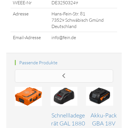
WEEE-Nr
DE32503249
Adresse
Hans-Fein-Str. 81
73529 Schwäbisch Gmünd
Deutschland
Email-Adresse
info@fein.de
Passende Produkte
Schnellladege
Akku-Pack
rät GAL 1880
GBA 18V