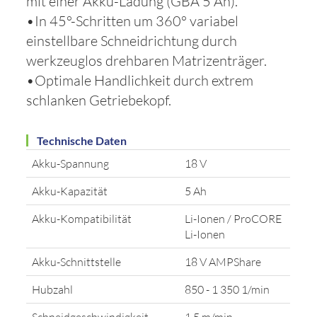
mit einer Akku-Ladung (GBA 5 Ah).
•In 45°-Schritten um 360° variabel
einstellbare Schneidrichtung durch
werkzeuglos drehbaren Matrizenträger.
•Optimale Handlichkeit durch extrem
schlanken Getriebekopf.
Technische Daten
Akku-Spannung
18 V
Akku-Kapazität
5 Ah
Akku-Kompatibilität
Li-Ionen / ProCORE
Li-Ionen
Akku-Schnittstelle
18 V AMPShare
Hubzahl
850 - 1 350 1/min
Schneidgeschwindigkeit
1,5 m/min