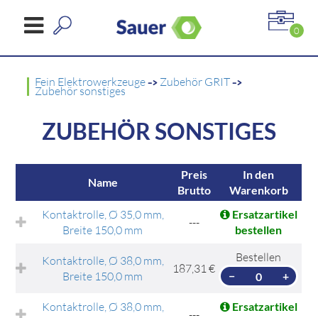
0
Fein Elektrowerkzeuge
->
Zubehör GRIT
->
Zubehör sonstiges
ZUBEHÖR SONSTIGES
Preis
In den
Name
Brutto
Warenkorb
Kontaktrolle, Ø 35,0 mm,
Ersatzartikel
---
Breite 150,0 mm
bestellen
Bestellen
Kontaktrolle, Ø 38,0 mm,
187,31 €
Breite 150,0 mm
−
+
Kontaktrolle, Ø 38,0 mm,
Ersatzartikel
---