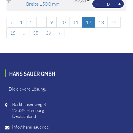
187,31 €
Breite 150,0 mm
−
+
«
1
2
...
9
10
11
12
13
14
15
...
38
39
»
HANS SAUER GMBH
Die clevere Lösung.
Barkhausenweg 8
22339 Hamburg
Deutschland
info@hans-sauer.de