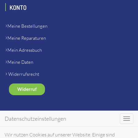
KONTO
Meine Bestellungen
Meine Reparaturen
Mein Adressbuch
Meine Daten
Widerrufsrecht
Widerruf
SHOP
Datenschutzeinstellungen
Toggl
navig
Gerätehersteller Ersatzteile
Wir nutzen Cookies auf unserer Website. Einige sind