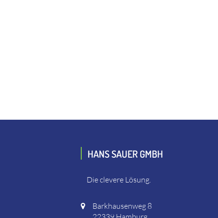
HANS SAUER GMBH
Die clevere Lösung.
Barkhausenweg 8
22339 Hamburg