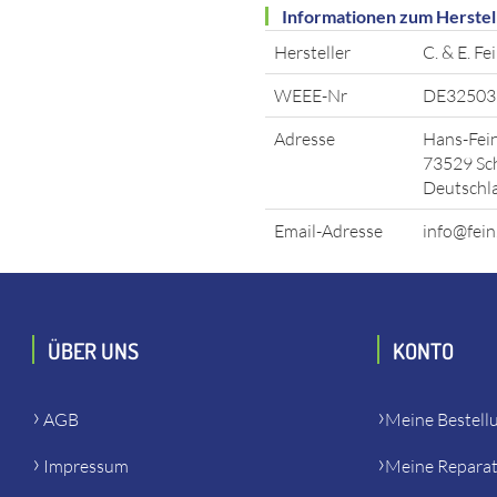
Informationen zum Herstel
Hersteller
C. & E. F
WEEE-Nr
DE32503
Adresse
Hans-Fein
73529 Sc
Deutschl
Email-Adresse
info@fein
ÜBER UNS
KONTO
AGB
Meine Bestell
Impressum
Meine Repara