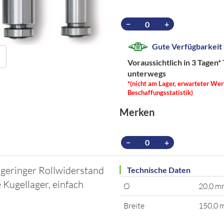
−
+
Gute Verfügbarkeit
Voraussichtlich in 3 Tagen*
unterwegs
*(nicht am Lager, erwarteter Wer
Beschaffungsstatistik)
Merken
−
+
 geringer Rollwiderstand
Technische Daten
Kugellager, einfach
Ø
20,0 m
Breite
150,0 