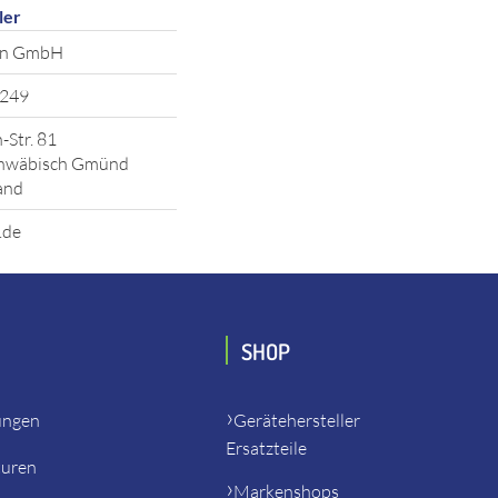
ler
ein GmbH
249
-Str. 81
hwäbisch Gmünd
and
.de
SHOP
ungen
Gerätehersteller
Ersatzteile
turen
Markenshops