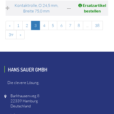
Kontaktrolle, Ø 24,5 mm,
Ersatzartikel
---
Breite 75,0 mm
bestellen
«
1
2
3
4
5
6
7
8
...
38
39
»
HANS SAUER GMBH
Die clevere Lösung.
Barkhausenweg 8
22339 Hamburg
Deutschland