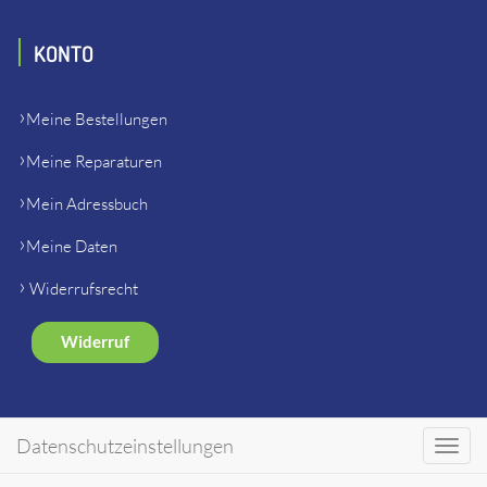
KONTO
Meine Bestellungen
Meine Reparaturen
Mein Adressbuch
Meine Daten
Widerrufsrecht
Widerruf
SHOP
Datenschutzeinstellungen
Toggl
navig