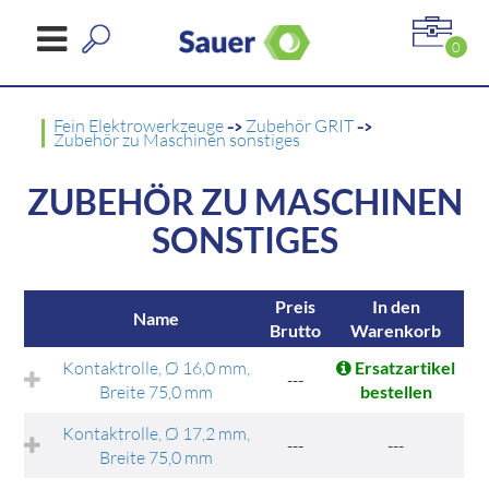
0
Fein Elektrowerkzeuge
->
Zubehör GRIT
->
Zubehör zu Maschinen sonstiges
ZUBEHÖR ZU MASCHINEN
SONSTIGES
Preis
In den
Name
Brutto
Warenkorb
Kontaktrolle, Ø 16,0 mm,
Ersatzartikel
---
Breite 75,0 mm
bestellen
Kontaktrolle, Ø 17,2 mm,
---
---
Breite 75,0 mm