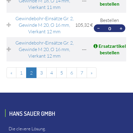
Gewinde M 18, Ø 14 mm,
---
bestellen
Vierkant 11 mm
Gewindebohr-Einsätze Gr. 2,
Bestellen
Gewinde M 20, Ø 16 mm,
105,32 €
−
+
Vierkant 12 mm
Gewindebohr-Einsätze Gr. 2,
Ersatzartikel
Gewinde M 20, Ø 16 mm,
---
bestellen
Vierkant 12 mm
«
1
2
3
4
5
6
7
»
HANS SAUER GMBH
Die clevere Lösung.