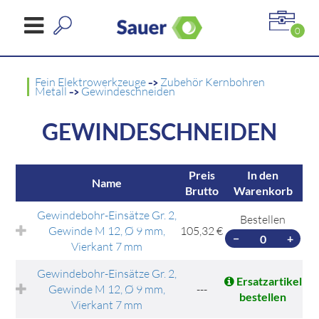
0
Fein Elektrowerkzeuge
->
Zubehör Kernbohren
Metall
->
Gewindeschneiden
GEWINDESCHNEIDEN
Preis
In den
Name
Brutto
Warenkorb
Gewindebohr-Einsätze Gr. 2,
Bestellen
Gewinde M 12, Ø 9 mm,
105,32 €
−
+
Vierkant 7 mm
Gewindebohr-Einsätze Gr. 2,
Ersatzartikel
Gewinde M 12, Ø 9 mm,
---
bestellen
Vierkant 7 mm