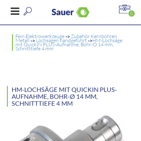
0
Fein Elektrowerkzeuge
->
Zubehör Kernbohren
Metall
->
Lochsägen handgeführt
->
HM-Lochsäge
mit QuickIN PLUS-Aufnahme, Bohr-Ø 14 mm,
Schnitttiefe 4 mm
HM-LOCHSÄGE MIT QUICKIN PLUS-
AUFNAHME, BOHR-Ø 14 MM,
SCHNITTTIEFE 4 MM