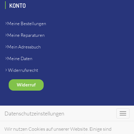
KONTO
Meine Bestellungen
Meine Reparaturen
Mein Adressbuch
Meine Daten
Widerrufsrecht
Widerruf
SHOP
Datenschutzeinstellungen
Toggl
navig
Gerätehersteller Ersatzteile
Wir nutzen Cookies auf unserer Website. Einige sind