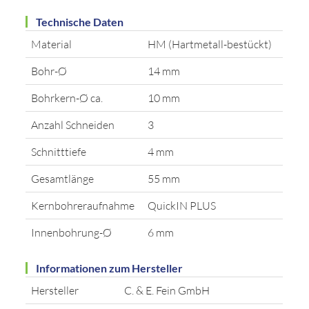
Technische Daten
Material
HM (Hartmetall-bestückt)
Bohr-Ø
14 mm
Bohrkern-Ø ca.
10 mm
Anzahl Schneiden
3
Schnitttiefe
4 mm
Gesamtlänge
55 mm
Kernbohreraufnahme
QuickIN PLUS
Innenbohrung-Ø
6 mm
Informationen zum Hersteller
Hersteller
C. & E. Fein GmbH