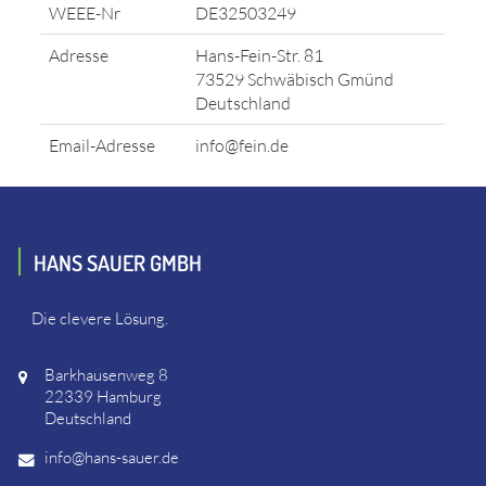
WEEE-Nr
DE32503249
Adresse
Hans-Fein-Str. 81
73529 Schwäbisch Gmünd
Deutschland
Email-Adresse
info@fein.de
HANS SAUER GMBH
Die clevere Lösung.
Barkhausenweg 8
22339 Hamburg
Deutschland
info@hans-sauer.de