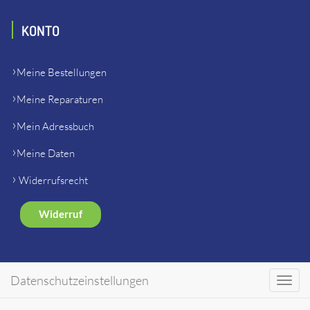
KONTO
Meine Bestellungen
Meine Reparaturen
Mein Adressbuch
Meine Daten
Widerrufsrecht
Widerruf
SHOP
Datenschutzeinstellungen
Toggl
navig