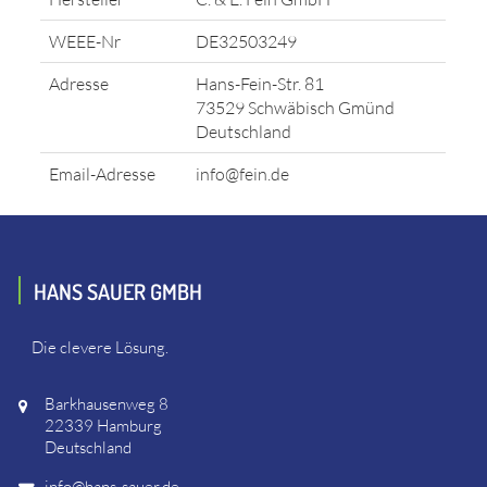
WEEE-Nr
DE32503249
Adresse
Hans-Fein-Str. 81
73529 Schwäbisch Gmünd
Deutschland
Email-Adresse
info@fein.de
HANS SAUER GMBH
Die clevere Lösung.
Barkhausenweg 8
22339 Hamburg
Deutschland
info@hans-sauer.de