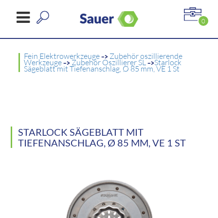
0
Fein Elektrowerkzeuge
->
Zubehör oszillierende
Werkzeuge
->
Zubehör Oszillierer SL
->
Starlock
Sägeblatt mit Tiefenanschlag, Ø 85 mm, VE 1 St
STARLOCK SÄGEBLATT MIT
TIEFENANSCHLAG, Ø 85 MM, VE 1 ST