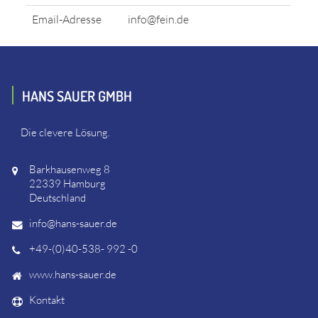
Email-Adresse
info@fein.de
HANS SAUER GMBH
Die clevere Lösung.
Barkhausenweg 8
22339 Hamburg
Deutschland
info@hans-sauer.de
+49-(0)40-538- 992 -0
www.hans-sauer.de
Kontakt