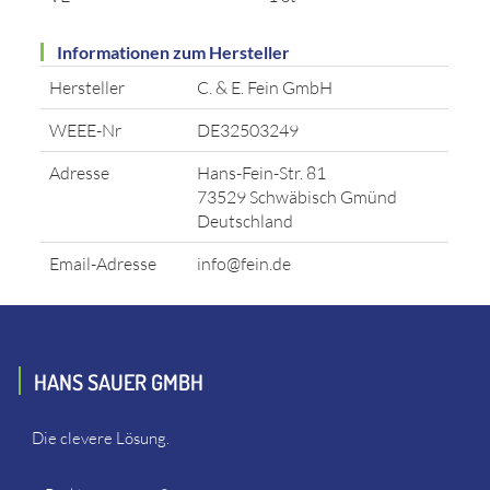
Informationen zum Hersteller
Hersteller
C. & E. Fein GmbH
WEEE-Nr
DE32503249
Adresse
Hans-Fein-Str. 81
73529 Schwäbisch Gmünd
Deutschland
Email-Adresse
info@fein.de
HANS SAUER GMBH
Die clevere Lösung.