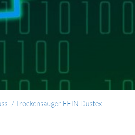
ss- / Trockensauger FEIN Dustex