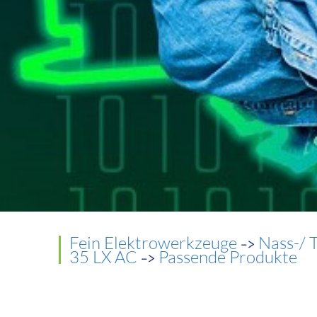
->
Fein Elektrowerkzeuge
Nass-/ 
->
35 LX AC
Passende Produkte