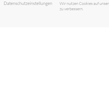
Datenschutzeinstellungen
31345068010-F01
Verlängerungsschla
Wir nutzen Cookies auf unsere
zu verbessern.
31345069010-F01
Repa
«
1
2
3
»
HANS SAUER GMBH
Die clevere Lösung.
Barkhausenweg 8
22339 Hamburg