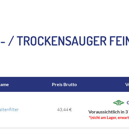
- / TROCKENSAUGER FEIN
ame
Preis Brutto
V
G
ltenfilter
43,44 €
Voraussichtlich in 3
*(nicht am Lager, erwar