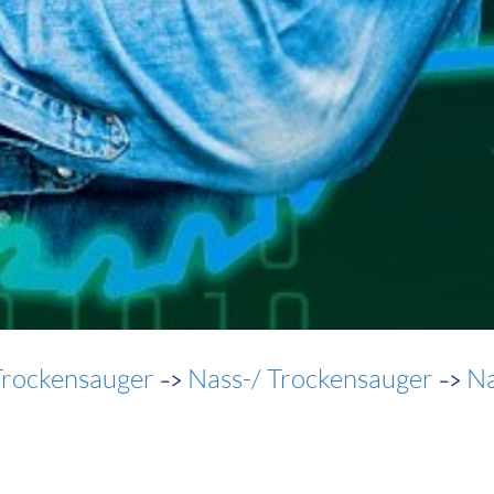
->
->
Trockensauger
Nass-/ Trockensauger
Na